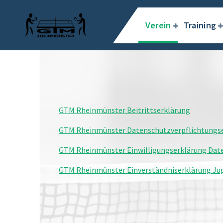
Zum
Inhalt
Verein
Training
springen
GTM Rheinmünster Beitrittserklärung
GTM Rheinmünster Datenschutzverpflichtungs
GTM Rheinmünster Einwilligungserklärung Dat
GTM Rheinmünster Einverständniserklärung Ju